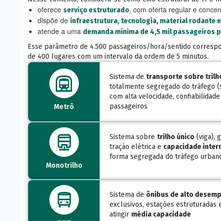
oferece
, com oferta regular e conce
serviço estruturado
dispõe de
infraestrutura, tecnologia, material rodante 
atende a uma
demanda mínima de 4,5 mil passageiros p
Esse parâmetro de 4.500 passageiros/hora/sentido correspon
de 400 lugares com um intervalo da ordem de 5 minutos.
subway
Sistema de
transporte sobre trilh
totalmente segregado do tráfego (
com alta velocidade, confiabilidad
passageiros
Metrô
monorail
Sistema sobre
trilho único
(viga),
tração elétrica e
capacidade inter
forma segregada do tráfego urban
Monotrilho
directions_bus
Sistema de
ônibus de alto desem
exclusivos, estações estruturadas
atingir
média capacidade