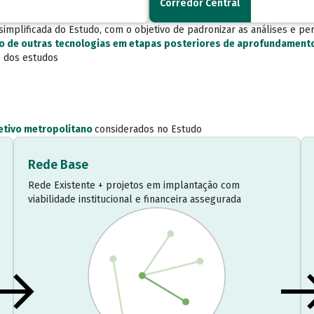
Corredor Central
mplificada do Estudo, com o objetivo de padronizar as análises e per
ão de outras tecnologias em etapas posteriores de aprofundament
o dos estudos
letivo metropolitano
considerados no Estudo
Rede Base
Rede Existente + projetos em implantação com
viabilidade institucional e financeira assegurada
_right_alt
arrow_rig