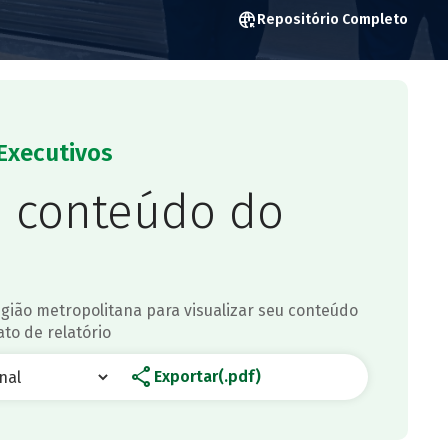
captive_portal
Repositório Completo
Executivos
o conteúdo do
gião metropolitana para visualizar seu conteúdo
to de relatório
share
Exportar(.pdf)