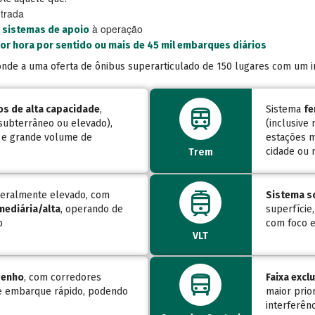
ntrada
à operação
e sistemas de apoio
or hora por sentido ou mais de 45 mil embarques diários
de a uma oferta de ônibus superarticulado de 150 lugares com um in
train
os de alta capacidade
,
Sistema
fe
subterrâneo ou elevado),
(inclusive
e e grande volume de
estações m
cidade ou 
Trem
tram
 geralmente elevado, com
Sistema s
mediária/alta
, operando de
superfície
o
com foco e
VLT
directions_bus
penho
, com corredores
Faixa excl
 e embarque rápido, podendo
maior prio
interferênc