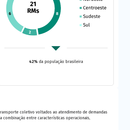
arrow_drop_down
42%
da população brasileira
transporte coletivo voltados ao atendimento de demandas
na combinação entre características operacionais,